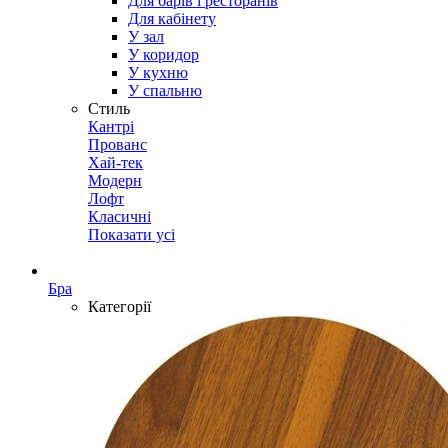
Для барів і ресторанів
Для кабінету
У зал
У коридор
У кухню
У спальню
Стиль
Кантрі
Прованс
Хай-тек
Модерн
Лофт
Класичні
Показати усі
Бра
Категорії