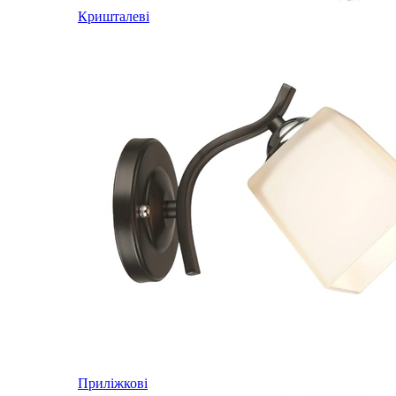
Кришталеві
Приліжкові