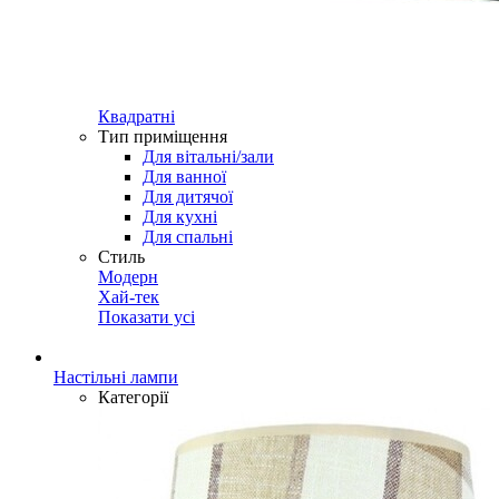
Квадратні
Тип приміщення
Для вітальні/зали
Для ванної
Для дитячої
Для кухні
Для спальні
Стиль
Модерн
Хай-тек
Показати усі
Настільні лампи
Категорії