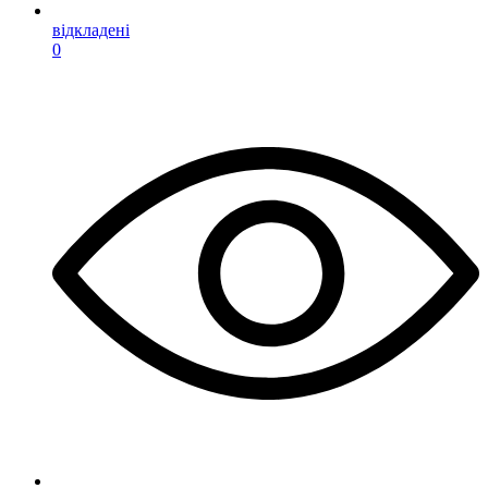
відкладені
0