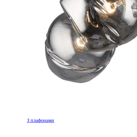
З плафонами