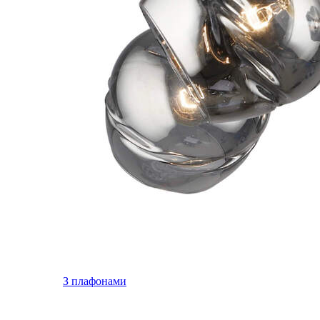
З плафонами