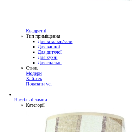
Квадратні
Тип приміщення
Для вітальні/зали
Для ванної
Для дитячої
Для кухні
Для спальні
Стиль
Модерн
Хай-тек
Показати усі
Настільні лампи
Категорії