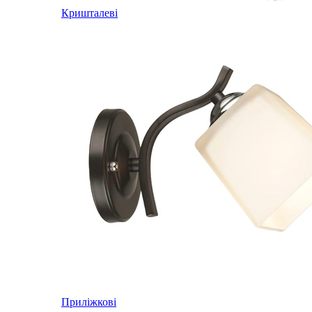
Кришталеві
Приліжкові