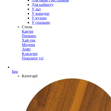
Для барів і ресторанів
Для кабінету
У зал
У коридор
У кухню
У спальню
Стиль
Кантрі
Прованс
Хай-тек
Модерн
Лофт
Класичні
Показати усі
Бра
Категорії