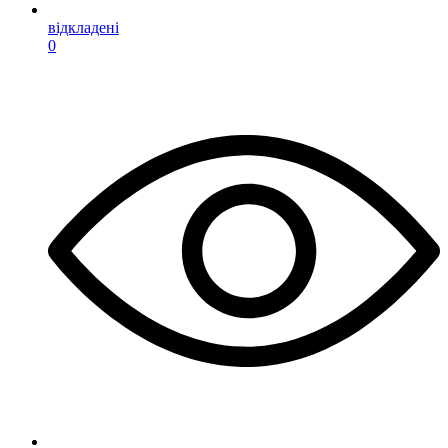
відкладені
0