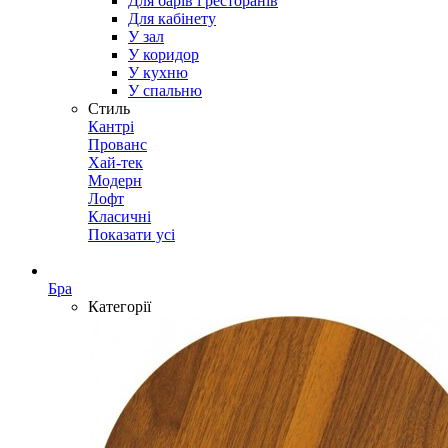
Для барів і ресторанів
Для кабінету
У зал
У коридор
У кухню
У спальню
Стиль
Кантрі
Прованс
Хай-тек
Модерн
Лофт
Класичні
Показати усі
Бра
Категорії