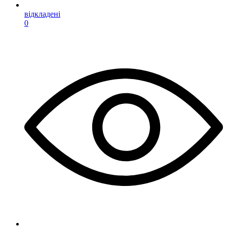
відкладені
0