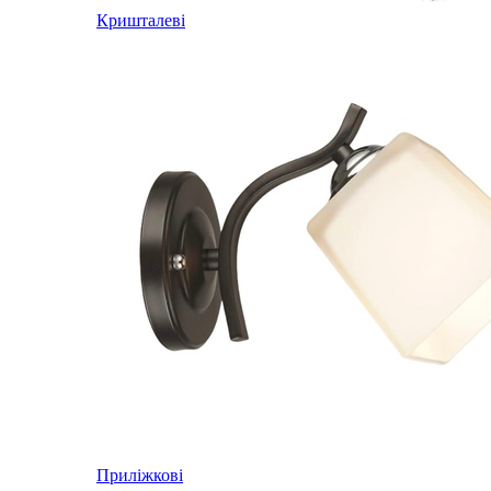
Кришталеві
Приліжкові