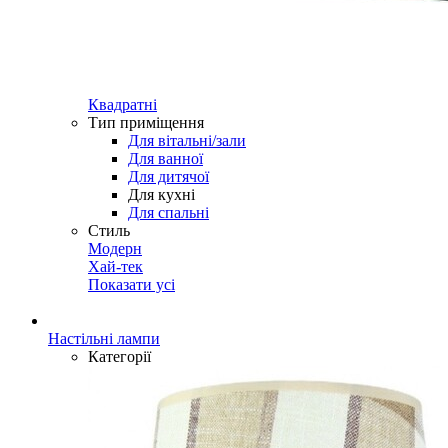
Квадратні
Тип приміщення
Для вітальні/зали
Для ванної
Для дитячої
Для кухні
Для спальні
Стиль
Модерн
Хай-тек
Показати усі
Настільні лампи
Категорії