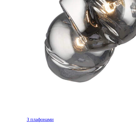
З плафонами