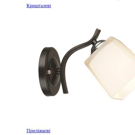
Кришталеві
Приліжкові