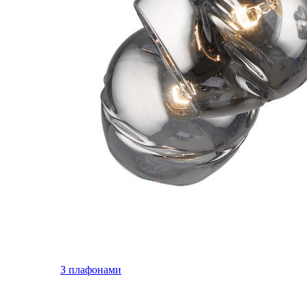
З плафонами