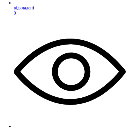
відкладені
0