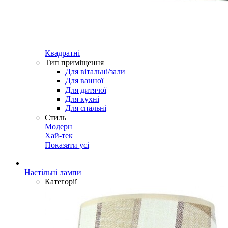
Квадратні
Тип приміщення
Для вітальні/зали
Для ванної
Для дитячої
Для кухні
Для спальні
Стиль
Модерн
Хай-тек
Показати усі
Настільні лампи
Категорії