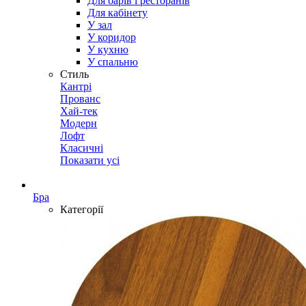
Для барів і ресторанів
Для кабінету
У зал
У коридор
У кухню
У спальню
Стиль
Кантрі
Прованс
Хай-тек
Модерн
Лофт
Класичні
Показати усі
Бра
Категорії