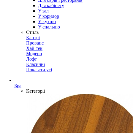
Для барів і ресторанів
Для кабінету
У зал
У коридор
У кухню
У спальню
Стиль
Кантрі
Прованс
Хай-тек
Модерн
Лофт
Класичні
Показати усі
Бра
Категорії