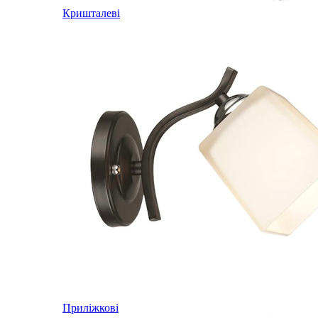
Кришталеві
Приліжкові