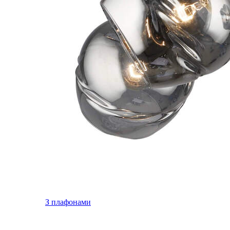
З плафонами