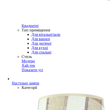
Квадратні
Тип приміщення
Для вітальні/зали
Для ванної
Для дитячої
Для кухні
Для спальні
Стиль
Модерн
Хай-тек
Показати усі
Настільні лампи
Категорії