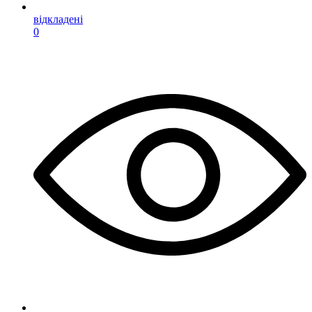
відкладені
0